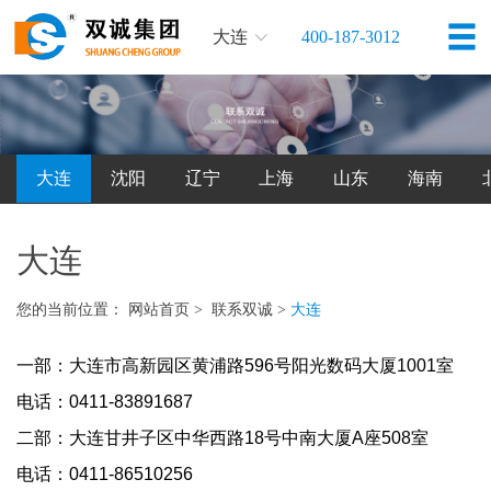
大连
400-187-3012
大连
沈阳
辽宁
上海
山东
海南
大连
您的当前位置：
网站首页
>
联系双诚
>
大连
一部：大连市高新园区黄浦路596号阳光数码大厦1001室
电话：0411-83891687
二部：大连甘井子区中华西路18号中南大厦A座508室
电话：0411-86510256