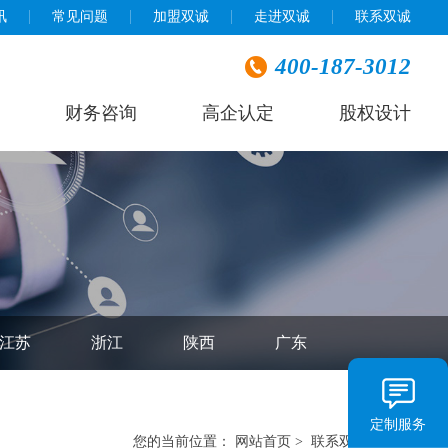
讯
常见问题
加盟双诚
走进双诚
联系双诚
400-187-3012
财务咨询
高企认定
股权设计
江苏
浙江
陕西
广东
定制服务
您的当前位置：
网站首页
>
联系双诚
>
海南